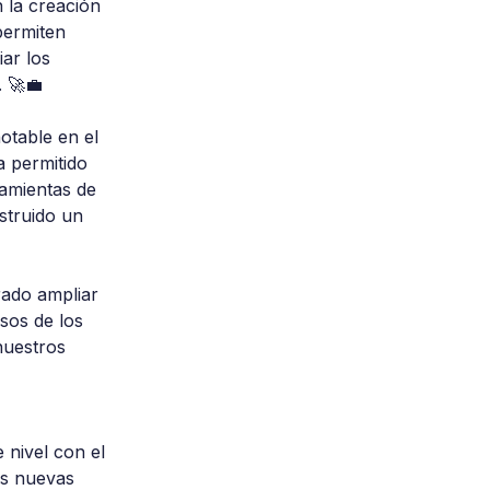
 la creación 
permiten 
ar los 
 🚀💼
otable en el 
a permitido 
amientas de 
struido un 
rado ampliar 
sos de los 
nuestros 
 nivel con el 
os nuevas 