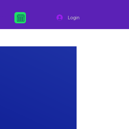
re
Login