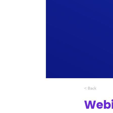
< Back
Webi