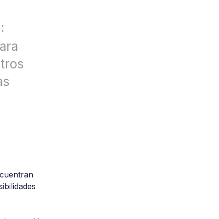
:
ara
tros
as
ncuentran 
ibilidades 