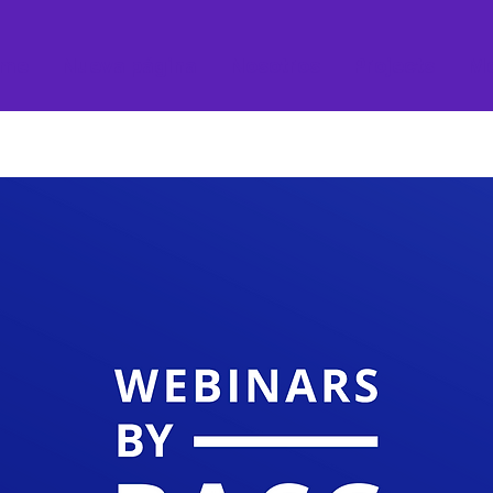
me
Nueva página
Nosotros
Projects
Mo