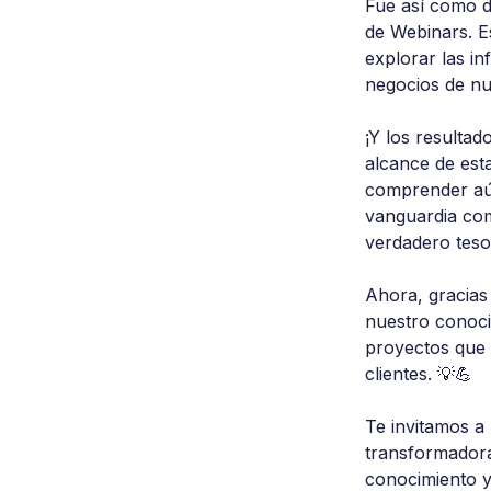
Fue así como d
de Webinars. E
explorar las in
negocios de nu
¡Y los resulta
alcance de esta
comprender aún
vanguardia com
verdadero tes
Ahora, gracias
nuestro conoci
proyectos que 
clientes. 💡💪
Te invitamos a 
transformadora
conocimiento y